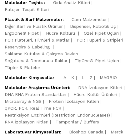
Moleküler Teşhis :
Gıda Analiz Kitleri
Patojen Tespit Kitleri
Plastik & Sarf Malzemeler:
Cam Malzemeler
Diğer Sarf ve Plastik Ürünler
Dispenser, Robotik Uç
ErgoOne® Pipet
Hücre Kültürü
Özel Pipet Uçları
PCR Plateleri, Filmleri & Matlar
PCR Tüpleri & Stripleri
Reservoirs & Labeling
Saklama Kutuları & Çalışma Rakları
Soğutucu & Dondurucu Raklar
TipOne® Pipet Uçları
Tüpler & Plateler
Moleküler Kimyasallar:
A - K
L - Z
MAGBIO
Moleküler Araştırma Ürünleri:
DNA İzolasyon Kitleri
DNA RNA Protein Standartları
Hücre Kültür Ürünleri
Microarray & NGS
Protein İzolasyon Kitleri
qPCR, PCR, Real Time PCR
Restriksiyon Enzimleri (Restriction Endonucleases)
RNA İzolasyon Kitleri
Tamponlar / Buffers
Laboratuvar Kimyasalları:
Bioshop Canada
Merck