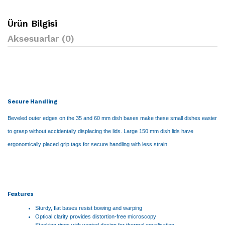
Ürün Bilgisi
Aksesuarlar (0)
Secure Handling
Beveled outer edges on the 35 and 60 mm dish bases make these small dishes easier
to grasp without accidentally displacing the lids. Large 150 mm dish lids have
ergonomically placed grip tags for secure handling with less strain.
Features
Sturdy, flat bases resist bowing and warping
Optical clarity provides distortion-free microscopy
Stacking rings with vented design for thermal equalisation