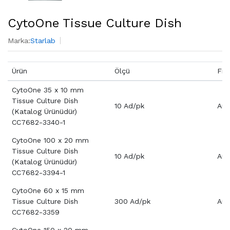
CytoOne Tissue Culture Dish
Marka:
Starlab
Ürün
Ölçü
Fiy
CytoOne 35 x 10 mm
Tissue Culture Dish
10 Ad/pk
Aray
(Katalog Ürünüdür)
CC7682-3340-1
CytoOne 100 x 20 mm
Tissue Culture Dish
10 Ad/pk
Aray
(Katalog Ürünüdür)
CC7682-3394-1
CytoOne 60 x 15 mm
Tissue Culture Dish
300 Ad/pk
Aray
CC7682-3359
CytoOne 150 x 20 mm