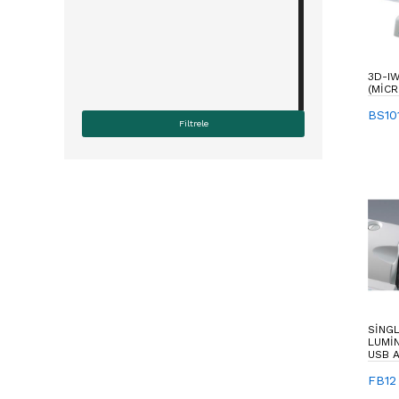
3D-IW
(MICR
BS10
SINGL
LUMI
USB 
CONN
FB12