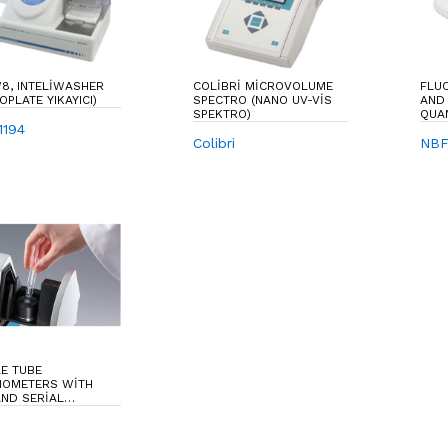
8, INTELIWASHER
COLIBRI MICROVOLUME
FLUO
OPLATE YIKAYICI)
SPECTRO (NANO UV-VIS
AND
SPEKTRO)
QUAN
1194
Colibri
NBF
E TUBE
NOMETERS WITH
AND SERIAL
ECTION