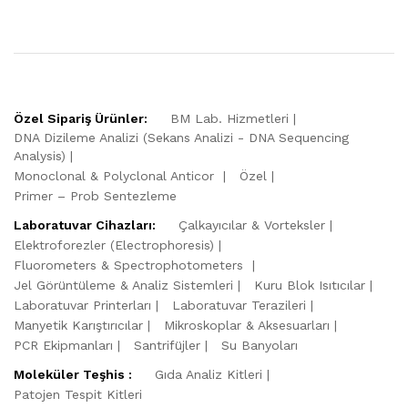
Özel Sipariş Ürünler:
BM Lab. Hizmetleri
DNA Dizileme Analizi (Sekans Analizi - DNA Sequencing
Analysis)
Monoclonal & Polyclonal Anticor
Özel
Primer – Prob Sentezleme
Laboratuvar Cihazları:
Çalkayıcılar & Vorteksler
Elektroforezler (Electrophoresis)
Fluorometers & Spectrophotometers
Jel Görüntüleme & Analiz Sistemleri
Kuru Blok Isıtıcılar
Laboratuvar Printerları
Laboratuvar Terazileri
Manyetik Karıştırıcılar
Mikroskoplar & Aksesuarları
PCR Ekipmanları
Santrifüjler
Su Banyoları
Moleküler Teşhis :
Gıda Analiz Kitleri
Patojen Tespit Kitleri