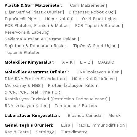
Plastik & Sarf Malzemeler:
Cam Malzemeler
Diğer Sarf ve Plastik Ürünler
Dispenser, Robotik Uç
ErgoOne® Pipet
Hücre Kültürü
Özel Pipet Uçları
PCR Plateleri, Filmleri & Matlar
PCR Tüpleri & Stripleri
Reservoirs & Labeling
Saklama Kutuları & Çalışma Rakları
Soğutucu & Dondurucu Raklar
TipOne® Pipet Uçları
Tüpler & Plateler
Moleküler Kimyasallar:
A - K
L - Z
MAGBIO
Moleküler Araştırma Ürünleri:
DNA İzolasyon Kitleri
DNA RNA Protein Standartları
Hücre Kültür Ürünleri
Microarray & NGS
Protein İzolasyon Kitleri
qPCR, PCR, Real Time PCR
Restriksiyon Enzimleri (Restriction Endonucleases)
RNA İzolasyon Kitleri
Tamponlar / Buffers
Laboratuvar Kimyasalları:
Bioshop Canada
Merck
Genel Teşhis Ürünleri:
Elisa
Radial Immunodiffision
Rapid Tests
Serology
Turbidimetry