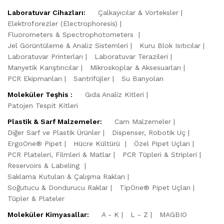
Laboratuvar Cihazları:
Çalkayıcılar & Vorteksler
Elektroforezler (Electrophoresis)
Fluorometers & Spectrophotometers
Jel Görüntüleme & Analiz Sistemleri
Kuru Blok Isıtıcılar
Laboratuvar Printerları
Laboratuvar Terazileri
Manyetik Karıştırıcılar
Mikroskoplar & Aksesuarları
PCR Ekipmanları
Santrifüjler
Su Banyoları
Moleküler Teşhis :
Gıda Analiz Kitleri
Patojen Tespit Kitleri
Plastik & Sarf Malzemeler:
Cam Malzemeler
Diğer Sarf ve Plastik Ürünler
Dispenser, Robotik Uç
ErgoOne® Pipet
Hücre Kültürü
Özel Pipet Uçları
PCR Plateleri, Filmleri & Matlar
PCR Tüpleri & Stripleri
Reservoirs & Labeling
Saklama Kutuları & Çalışma Rakları
Soğutucu & Dondurucu Raklar
TipOne® Pipet Uçları
Tüpler & Plateler
Moleküler Kimyasallar:
A - K
L - Z
MAGBIO