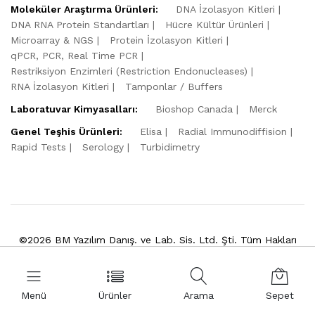
Moleküler Araştırma Ürünleri:
DNA İzolasyon Kitleri
DNA RNA Protein Standartları
Hücre Kültür Ürünleri
Microarray & NGS
Protein İzolasyon Kitleri
qPCR, PCR, Real Time PCR
Restriksiyon Enzimleri (Restriction Endonucleases)
RNA İzolasyon Kitleri
Tamponlar / Buffers
Laboratuvar Kimyasalları:
Bioshop Canada
Merck
Genel Teşhis Ürünleri:
Elisa
Radial Immunodiffision
Rapid Tests
Serology
Turbidimetry
©2026 BM Yazılım Danış. ve Lab. Sis. Ltd. Şti. Tüm Hakları
Saklıdır.
Powered by
VitaSoft
Menü
Ürünler
Arama
Sepet