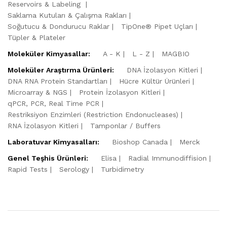
Reservoirs & Labeling
Saklama Kutuları & Çalışma Rakları
Soğutucu & Dondurucu Raklar
TipOne® Pipet Uçları
Tüpler & Plateler
Moleküler Kimyasallar:
A - K
L - Z
MAGBIO
Moleküler Araştırma Ürünleri:
DNA İzolasyon Kitleri
DNA RNA Protein Standartları
Hücre Kültür Ürünleri
Microarray & NGS
Protein İzolasyon Kitleri
qPCR, PCR, Real Time PCR
Restriksiyon Enzimleri (Restriction Endonucleases)
RNA İzolasyon Kitleri
Tamponlar / Buffers
Laboratuvar Kimyasalları:
Bioshop Canada
Merck
Genel Teşhis Ürünleri:
Elisa
Radial Immunodiffision
Rapid Tests
Serology
Turbidimetry