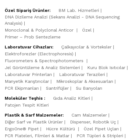
Özel Sipariş Ürünler:
BM Lab. Hizmetleri
DNA Dizileme Analizi (Sekans Analizi - DNA Sequencing
Analysis)
Monoclonal & Polyclonal Anticor
Özel
Primer – Prob Sentezleme
Laboratuvar Cihazları:
Çalkayıcılar & Vorteksler
Elektroforezler (Electrophoresis)
Fluorometers & Spectrophotometers
Jel Görüntüleme & Analiz Sistemleri
Kuru Blok Isıtıcılar
Laboratuvar Printerları
Laboratuvar Terazileri
Manyetik Karıştırıcılar
Mikroskoplar & Aksesuarları
PCR Ekipmanları
Santrifüjler
Su Banyoları
Moleküler Teşhis :
Gıda Analiz Kitleri
Patojen Tespit Kitleri
Plastik & Sarf Malzemeler:
Cam Malzemeler
Diğer Sarf ve Plastik Ürünler
Dispenser, Robotik Uç
ErgoOne® Pipet
Hücre Kültürü
Özel Pipet Uçları
PCR Plateleri, Filmleri & Matlar
PCR Tüpleri & Stripleri