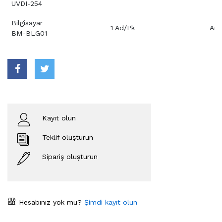
UVDI-254
Bilgisayar
1 Ad/Pk
Aray
BM-BLG01
Kayıt olun
Teklif oluşturun
Sipariş oluşturun
Hesabınız yok mu?
Şimdi kayıt olun