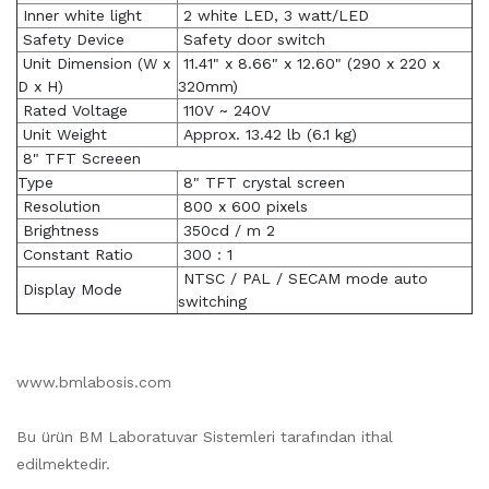
Inner white light
2 white LED, 3 watt/LED
Safety Device
Safety door switch
Unit Dimension (W x
11.41" x 8.66" x 12.60" (290 x 220 x
D x H)
320mm)
Rated Voltage
110V ~ 240V
Unit Weight
Approx. 13.42 lb (6.1 kg)
8" TFT Screeen
Type
8" TFT crystal screen
Resolution
800 x 600 pixels
Brightness
350cd / m 2
Constant Ratio
300 : 1
NTSC / PAL / SECAM mode auto
Display Mode
switching
www.bmlabosis.com
Bu ürün BM Laboratuvar Sistemleri tarafından ithal
edilmektedir.