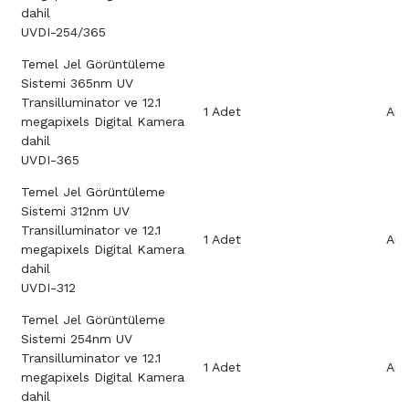
dahil
UVDI-254/365
Temel Jel Görüntüleme
Sistemi 365nm UV
Transilluminator ve 12.1
1 Adet
Aray
megapixels Digital Kamera
dahil
UVDI-365
Temel Jel Görüntüleme
Sistemi 312nm UV
Transilluminator ve 12.1
1 Adet
Aray
megapixels Digital Kamera
dahil
UVDI-312
Temel Jel Görüntüleme
Sistemi 254nm UV
Transilluminator ve 12.1
1 Adet
Aray
megapixels Digital Kamera
dahil