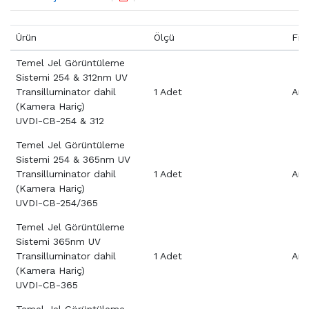
Ürün
Ölçü
Fiy
Temel Jel Görüntüleme
Sistemi 254 & 312nm UV
Transilluminator dahil
1 Adet
Aray
(Kamera Hariç)
UVDI-CB-254 & 312
Temel Jel Görüntüleme
Sistemi 254 & 365nm UV
Transilluminator dahil
1 Adet
Aray
(Kamera Hariç)
UVDI-CB-254/365
Temel Jel Görüntüleme
Sistemi 365nm UV
Transilluminator dahil
1 Adet
Aray
(Kamera Hariç)
UVDI-CB-365
Temel Jel Görüntüleme