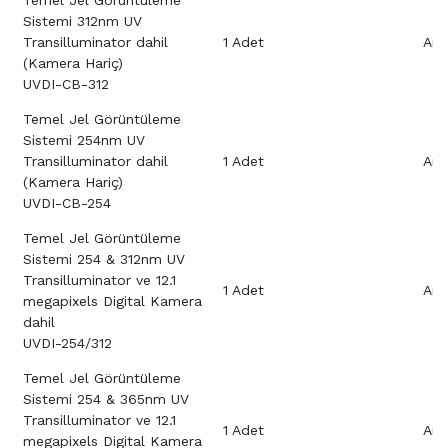
Sistemi 312nm UV
Transilluminator dahil
1 Adet
Aray
(Kamera Hariç)
UVDI-CB-312
Temel Jel Görüntüleme
Sistemi 254nm UV
Transilluminator dahil
1 Adet
Aray
(Kamera Hariç)
UVDI-CB-254
Temel Jel Görüntüleme
Sistemi 254 & 312nm UV
Transilluminator ve 12.1
1 Adet
Aray
megapixels Digital Kamera
dahil
UVDI-254/312
Temel Jel Görüntüleme
Sistemi 254 & 365nm UV
Transilluminator ve 12.1
1 Adet
Aray
megapixels Digital Kamera