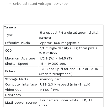
Universal rated voltage: 100~240V
Camera
5 x optical / 4 x digital zoom digital
Type
camera
Effective Pixels
Approx. 10.0 megapixels
1/1.7" high-density CCD; total pixels
CCD
15.0 million
Maximum Aperture
f/2.8 (W) ~ f/4.5 (T)
Shutter Speed
15 ~ 1/4000 sec.
+3 Close up filter and EtBr or SYBR
Filters
Green filter(optional)
Storage Media
memory card
Computer Interface
USB 2.0 Hi-speed (mini-B jack)
Video Out
NTSC / PAL
Darkroom
For camera, inner white LED, TFT
Multi-power source
screen