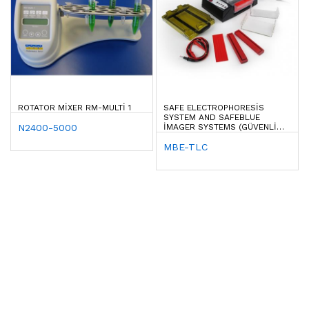
ROTATOR MIXER RM-MULTI 1
SAFE ELECTROPHORESIS
SYSTEM AND SAFEBLUE
N2400-5000
IMAGER SYSTEMS (GÜVENLI
BOYALAR ILE ÇALIŞAN
TRANSILIMÜNATÖR
MBE-TLC
ELECTROFOREZ)