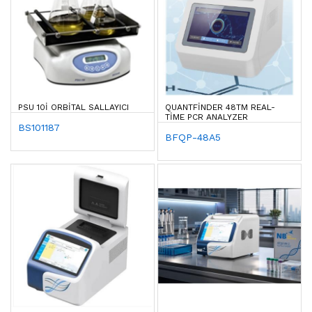
PSU 10I ORBITAL SALLAYICI
QUANTFINDER 48TM REAL-
TIME PCR ANALYZER
BS101187
BFQP-48A5