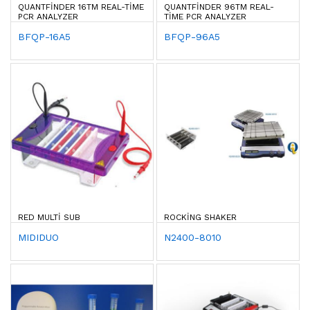
QUANTFINDER 16TM REAL-TIME
QUANTFINDER 96TM REAL-
PCR ANALYZER
TIME PCR ANALYZER
BFQP-16A5
BFQP-96A5
RED MULTI SUB
ROCKING SHAKER
MIDIDUO
N2400-8010