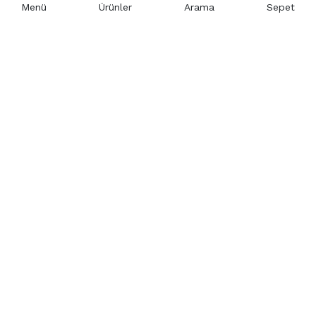
Menü
Ürünler
Arama
Sepet
Hakkımızda
Temsilciliklerimiz
Sertifikalar
Referanslarımız
İş Ortaklığı
Resmi Ticari Kimlik
Yardım ve Destek
Hesabım
Tekliflerim
Siparişlerim
İletişim