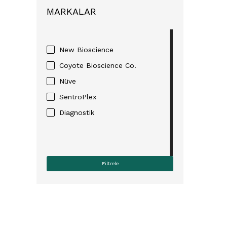
MARKALAR
New Bioscience
Coyote Bioscience Co.
Nüve
SentroPlex
Diagnostik