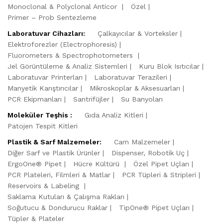
Monoclonal & Polyclonal Anticor
Özel
Primer – Prob Sentezleme
Laboratuvar Cihazları:
Çalkayıcılar & Vorteksler
Elektroforezler (Electrophoresis)
Fluorometers & Spectrophotometers
Jel Görüntüleme & Analiz Sistemleri
Kuru Blok Isıtıcılar
Laboratuvar Printerları
Laboratuvar Terazileri
Manyetik Karıştırıcılar
Mikroskoplar & Aksesuarları
PCR Ekipmanları
Santrifüjler
Su Banyoları
Moleküler Teşhis :
Gıda Analiz Kitleri
Patojen Tespit Kitleri
Plastik & Sarf Malzemeler:
Cam Malzemeler
Diğer Sarf ve Plastik Ürünler
Dispenser, Robotik Uç
ErgoOne® Pipet
Hücre Kültürü
Özel Pipet Uçları
PCR Plateleri, Filmleri & Matlar
PCR Tüpleri & Stripleri
Reservoirs & Labeling
Saklama Kutuları & Çalışma Rakları
Soğutucu & Dondurucu Raklar
TipOne® Pipet Uçları
Tüpler & Plateler