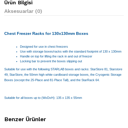
Ürün Bilgisi
Aksesuarlar (0)
Chest Freezer Racks for 130x130mm Boxes
Designed for use in chest freezers
Use with storage boxes/racks with the standard footprint of 130 x 130mm
Handle on top for lifting the rack in and out of freezer
Locking bar to prevent the boxes slipping out
Suitable for use with the following STARLAB boxes and racks: StarStore 81, Starstore
49, StarStore, the 50mm high white cardboard storage boxes, the Cryogenic Storage
Boxes (except the 25-Place and 81-Place Tall), and the StarRack 64.
Suitable for all boxes up to (WxDxH): 135 x 135 x 55mm
Benzer Ürünler