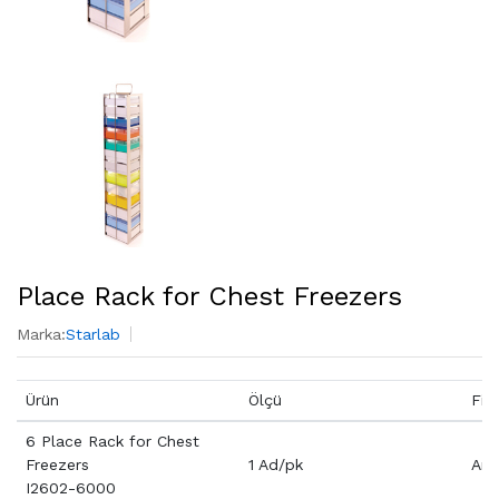
Place Rack for Chest Freezers
Marka:
Starlab
Ürün
Ölçü
Fiy
6 Place Rack for Chest
Freezers
1 Ad/pk
Aray
I2602-6000