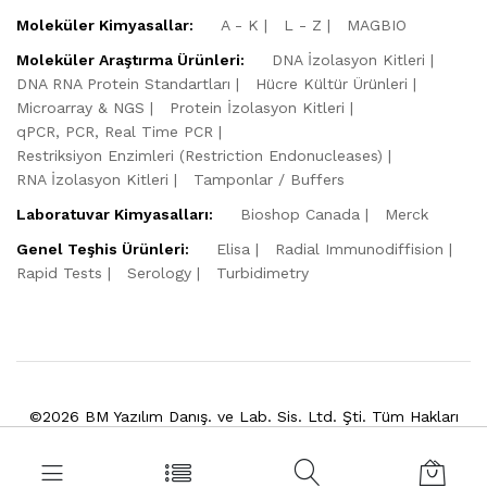
Moleküler Kimyasallar:
A - K
L - Z
MAGBIO
Moleküler Araştırma Ürünleri:
DNA İzolasyon Kitleri
DNA RNA Protein Standartları
Hücre Kültür Ürünleri
Microarray & NGS
Protein İzolasyon Kitleri
qPCR, PCR, Real Time PCR
Restriksiyon Enzimleri (Restriction Endonucleases)
RNA İzolasyon Kitleri
Tamponlar / Buffers
Laboratuvar Kimyasalları:
Bioshop Canada
Merck
Genel Teşhis Ürünleri:
Elisa
Radial Immunodiffision
Rapid Tests
Serology
Turbidimetry
©2026 BM Yazılım Danış. ve Lab. Sis. Ltd. Şti. Tüm Hakları
Saklıdır.
Powered by