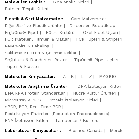
Moleküler Teşhis :
Gıda Analiz Kitleri
Patojen Tespit Kitleri
Plastik & Sarf Malzemeler:
Cam Malzemeler
Diğer Sarf ve Plastik Ürünler
Dispenser, Robotik Uç
ErgoOne® Pipet
Hücre Kültürü
Özel Pipet Uçları
PCR Plateleri, Filmleri & Matlar
PCR Tüpleri & Stripleri
Reservoirs & Labeling
Saklama Kutuları & Çalışma Rakları
Soğutucu & Dondurucu Raklar
TipOne® Pipet Uçları
Tüpler & Plateler
Moleküler Kimyasallar:
A - K
L - Z
MAGBIO
Moleküler Araştırma Ürünleri:
DNA İzolasyon Kitleri
DNA RNA Protein Standartları
Hücre Kültür Ürünleri
Microarray & NGS
Protein İzolasyon Kitleri
qPCR, PCR, Real Time PCR
Restriksiyon Enzimleri (Restriction Endonucleases)
RNA İzolasyon Kitleri
Tamponlar / Buffers
Laboratuvar Kimyasalları:
Bioshop Canada
Merck