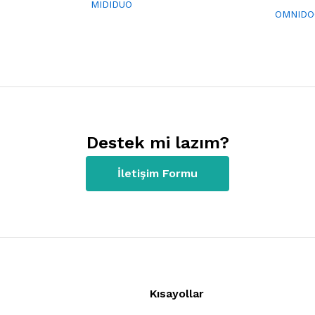
MIDIDUO
OMNIDO
Destek mi lazım?
İletişim Formu
Kısayollar