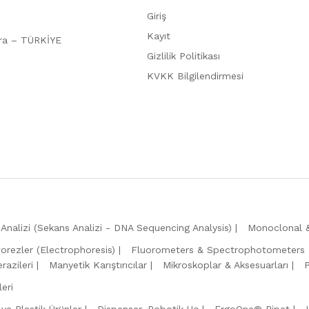
Giriş
Kayıt
ara – TÜRKİYE
Gizlilik Politikası
KVKK Bilgilendirmesi
Analizi (Sekans Analizi - DNA Sequencing Analysis)
Monoclonal &
forezler (Electrophoresis)
Fluorometers & Spectrophotometers
razileri
Manyetik Karıştırıcılar
Mikroskoplar & Aksesuarları
eri
 ve Plastik Ürünler
Dispenser, Robotik Uç
ErgoOne® Pipet