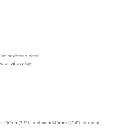
 flat or domed caps;
, or oil overlay
 190mm(7.5”) lid closed(340mm (13.4”) lid open)