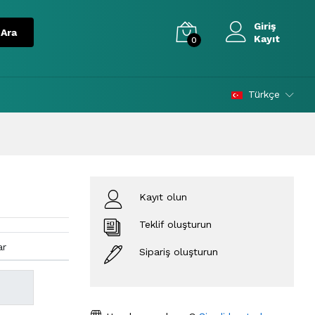
Giriş
Kayıt
0
Türkçe
Kayıt olun
Teklif oluşturun
ar
Sipariş oluşturun