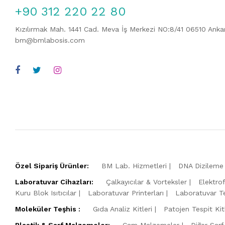
+90 312 220 22 80
Kızılırmak Mah. 1441 Cad. Meva İş Merkezi NO:8/41 06510 Ank
bm@bmlabosis.com
Özel Sipariş Ürünler:
BM Lab. Hizmetleri
DNA Dizileme 
Laboratuvar Cihazları:
Çalkayıcılar & Vorteksler
Elektro
Kuru Blok Isıtıcılar
Laboratuvar Printerları
Laboratuvar Te
Moleküler Teşhis :
Gıda Analiz Kitleri
Patojen Tespit Kitl
Plastik & Sarf Malzemeler:
Cam Malzemeler
Diğer Sarf