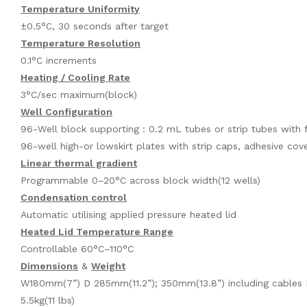
Temperature Uniformity
±0.5°C, 30 seconds after target
Temperature Resolution
0.1°C increments
Heating / Cooling Rate
3°C/sec maximum(block)
Well Configuration
96-Well block supporting : 0.2 mL tubes or strip tubes with
96-well high-or lowskirt plates with strip caps, adhesive cover
Linear thermal gradient
Programmable 0–20°C across block width(12 wells)
Condensation control
Automatic utilising applied pressure heated lid
Heated Lid Temperature Range
Controllable 60°C–110°C
Dimensions
&
Weight
W180mm(7”) D 285mm(11.2”); 350mm(13.8”) including cables H
5.5kg(11 lbs)