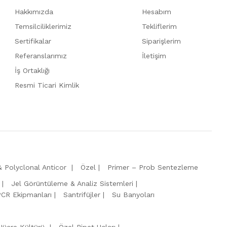
Hakkımızda
Hesabım
Temsilciliklerimiz
Tekliflerim
Sertifikalar
Siparişlerim
Referanslarımız
İletişim
İş Ortaklığı
Resmi Ticari Kimlik
 Polyclonal Anticor
Özel
Primer – Prob Sentezleme
Jel Görüntüleme & Analiz Sistemleri
PCR Ekipmanları
Santrifüjler
Su Banyoları
Hücre Kültürü
Özel Pipet Uçları