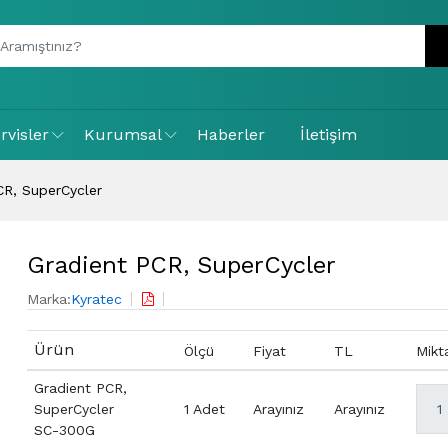
rvisler
Kurumsal
Haberler
İletişim
CR, SuperCycler
Gradient PCR, SuperCycler
Marka:
Kyratec
Ürün
Ölçü
Fiyat
TL
Mikt
Gradient PCR,
SuperCycler
1 Adet
Arayınız
Arayınız
SC-300G