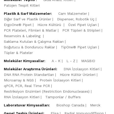
Patojen Tespit Kitleri
Plastik & Sarf Malzemeler:
Cam Malzemeler
Diğer Sarf ve Plastik Ürünler
Dispenser, Robotik Uç
ErgoOne® Pipet
Hücre Kültürü
Özel Pipet Uçları
PCR Plateleri, Filmleri & Matlar
PCR Tüpleri & Stripleri
Reservoirs & Labeling
Saklama Kutuları & Çalışma Rakları
Soğutucu & Dondurucu Raklar
TipOne® Pipet Uçları
Tüpler & Plateler
Moleküler Kimyasallar:
A - K
L - Z
MAGBIO
Moleküler Araştırma Ürünleri:
DNA İzolasyon Kitleri
DNA RNA Protein Standartları
Hücre Kültür Ürünleri
Microarray & NGS
Protein İzolasyon Kitleri
qPCR, PCR, Real Time PCR
Restriksiyon Enzimleri (Restriction Endonucleases)
RNA İzolasyon Kitleri
Tamponlar / Buffers
Laboratuvar Kimyasalları:
Bioshop Canada
Merck
Genel Teşhis Ürünleri:
Elisa
Radial Immunodiffision