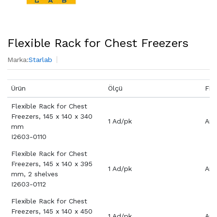
Flexible Rack for Chest Freezers
Marka:
Starlab
Ürün
Ölçü
Fiy
Flexible Rack for Chest
Freezers, 145 x 140 x 340
1 Ad/pk
Aray
mm
I2603-0110
Flexible Rack for Chest
Freezers, 145 x 140 x 395
1 Ad/pk
Aray
mm, 2 shelves
I2603-0112
Flexible Rack for Chest
Freezers, 145 x 140 x 450
1 Ad/pk
Aray