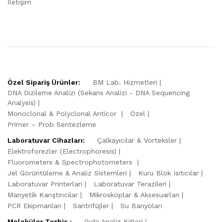
İletişim
Özel Sipariş Ürünler:
BM Lab. Hizmetleri
DNA Dizileme Analizi (Sekans Analizi - DNA Sequencing
Analysis)
Monoclonal & Polyclonal Anticor
Özel
Primer – Prob Sentezleme
Laboratuvar Cihazları:
Çalkayıcılar & Vorteksler
Elektroforezler (Electrophoresis)
Fluorometers & Spectrophotometers
Jel Görüntüleme & Analiz Sistemleri
Kuru Blok Isıtıcılar
Laboratuvar Printerları
Laboratuvar Terazileri
Manyetik Karıştırıcılar
Mikroskoplar & Aksesuarları
PCR Ekipmanları
Santrifüjler
Su Banyoları
Moleküler Teşhis :
Gıda Analiz Kitleri