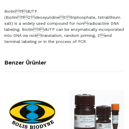
Biotin11dUTP
(Biotin112'deoxyuridine5'triphosphate, tetralithium
salt) is a widely used compound for nonradioactive DNA
labeling. Biotin11dUTP can be enzymatically incorporated
into DNA via nicktranslation, random priming, 3'end
terminal labeling or in the process of PCR
Benzer Ürünler