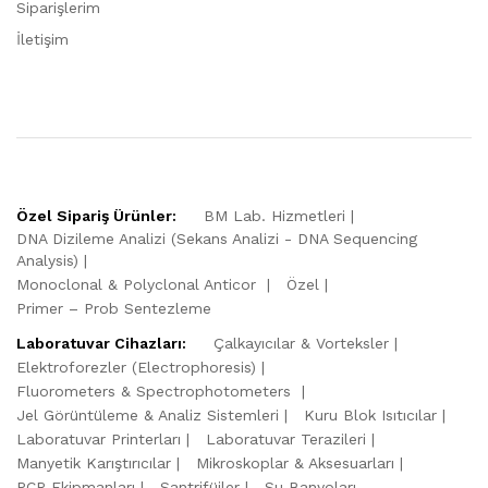
Siparişlerim
İletişim
Özel Sipariş Ürünler:
BM Lab. Hizmetleri
DNA Dizileme Analizi (Sekans Analizi - DNA Sequencing
Analysis)
Monoclonal & Polyclonal Anticor
Özel
Primer – Prob Sentezleme
Laboratuvar Cihazları:
Çalkayıcılar & Vorteksler
Elektroforezler (Electrophoresis)
Fluorometers & Spectrophotometers
Jel Görüntüleme & Analiz Sistemleri
Kuru Blok Isıtıcılar
Laboratuvar Printerları
Laboratuvar Terazileri
Manyetik Karıştırıcılar
Mikroskoplar & Aksesuarları
PCR Ekipmanları
Santrifüjler
Su Banyoları