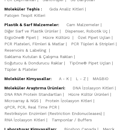
Moleküler Teşhis :
Gıda Analiz Kitleri
Patojen Tespit Kitleri
Plastik & Sarf Malzemeler:
Cam Malzemeler
Diğer Sarf ve Plastik Ürünler
Dispenser, Robotik Uç
ErgoOne® Pipet
Hücre Kültürü
Özel Pipet Uçları
PCR Plateleri, Filmleri & Matlar
PCR Tüpleri & Stripleri
Reservoirs & Labeling
Saklama Kutuları & Çalışma Rakları
Soğutucu & Dondurucu Raklar
TipOne® Pipet Uçları
Tüpler & Plateler
Moleküler Kimyasallar:
A - K
L - Z
MAGBIO
Moleküler Araştırma Ürünleri:
DNA İzolasyon Kitleri
DNA RNA Protein Standartları
Hücre Kültür Ürünleri
Microarray & NGS
Protein İzolasyon Kitleri
qPCR, PCR, Real Time PCR
Restriksiyon Enzimleri (Restriction Endonucleases)
RNA İzolasyon Kitleri
Tamponlar / Buffers
Laboratuvar Kimyasalları:
Bioshop Canada
Merck