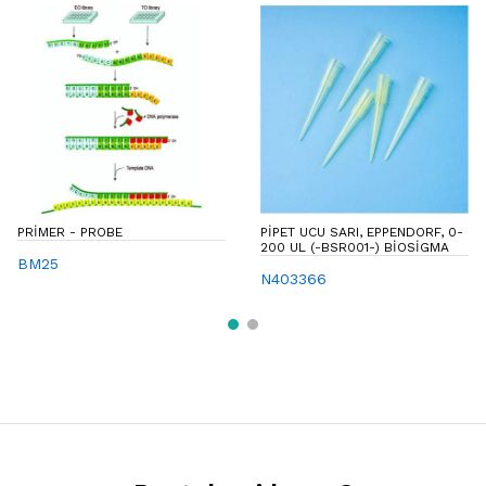
PRIMER - PROBE
PIPET UCU SARI, EPPENDORF, 0-
200 UL (-BSR001-) BIOSIGMA
BM25
N403366