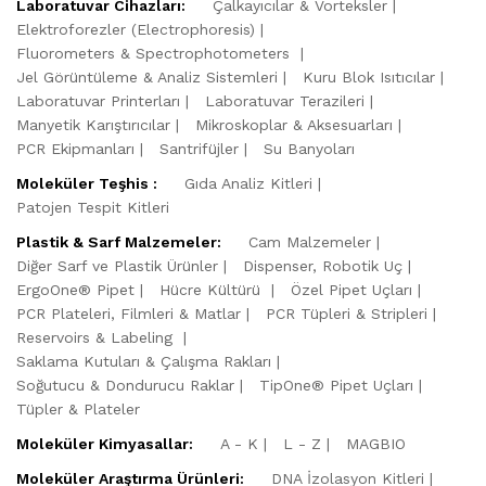
Laboratuvar Cihazları:
Çalkayıcılar & Vorteksler
Elektroforezler (Electrophoresis)
Fluorometers & Spectrophotometers
Jel Görüntüleme & Analiz Sistemleri
Kuru Blok Isıtıcılar
Laboratuvar Printerları
Laboratuvar Terazileri
Manyetik Karıştırıcılar
Mikroskoplar & Aksesuarları
PCR Ekipmanları
Santrifüjler
Su Banyoları
Moleküler Teşhis :
Gıda Analiz Kitleri
Patojen Tespit Kitleri
Plastik & Sarf Malzemeler:
Cam Malzemeler
Diğer Sarf ve Plastik Ürünler
Dispenser, Robotik Uç
ErgoOne® Pipet
Hücre Kültürü
Özel Pipet Uçları
PCR Plateleri, Filmleri & Matlar
PCR Tüpleri & Stripleri
Reservoirs & Labeling
Saklama Kutuları & Çalışma Rakları
Soğutucu & Dondurucu Raklar
TipOne® Pipet Uçları
Tüpler & Plateler
Moleküler Kimyasallar:
A - K
L - Z
MAGBIO
Moleküler Araştırma Ürünleri:
DNA İzolasyon Kitleri