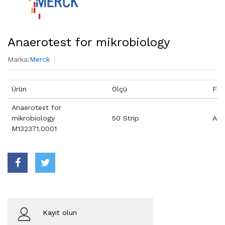
Anaerotest for mikrobiology
Marka:
Merck
Ürün
Ölçü
Fiy
Anaerotest for
mikrobiology
50 Strip
Aray
M132371.0001
Kayıt olun