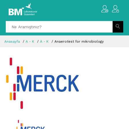
Anasayfa
A - K
A - K
Anaerotest for mikrobiology