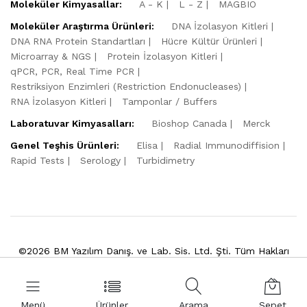
Moleküler Kimyasallar:
A - K
L - Z
MAGBIO
Moleküler Araştırma Ürünleri:
DNA İzolasyon Kitleri
DNA RNA Protein Standartları
Hücre Kültür Ürünleri
Microarray & NGS
Protein İzolasyon Kitleri
qPCR, PCR, Real Time PCR
Restriksiyon Enzimleri (Restriction Endonucleases)
RNA İzolasyon Kitleri
Tamponlar / Buffers
Laboratuvar Kimyasalları:
Bioshop Canada
Merck
Genel Teşhis Ürünleri:
Elisa
Radial Immunodiffision
Rapid Tests
Serology
Turbidimetry
©2026 BM Yazılım Danış. ve Lab. Sis. Ltd. Şti. Tüm Hakları
Saklıdır.
Powered by
VitaSoft
Menü
Ürünler
Arama
Sepet