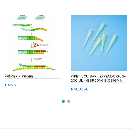
PRIMER - PROBE
PIPET UCU SARI, EPPENDORF, 0-
200 UL (-BSR001-) BIOSIGMA
BM25
N403366