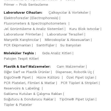
Primer – Prob Sentezleme
Laboratuvar Cihazları:
Çalkayıcılar & Vorteksler
Elektroforezler (Electrophoresis)
Fluorometers & Spectrophotometers
Jel Görüntüleme & Analiz Sistemleri
Kuru Blok Isıtıcılar
Laboratuvar Printerları
Laboratuvar Terazileri
Manyetik Karıştırıcılar
Mikroskoplar & Aksesuarları
PCR Ekipmanları
Santrifüjler
Su Banyoları
Moleküler Teşhis :
Gıda Analiz Kitleri
Patojen Tespit Kitleri
Plastik & Sarf Malzemeler:
Cam Malzemeler
Diğer Sarf ve Plastik Ürünler
Dispenser, Robotik Uç
ErgoOne® Pipet
Hücre Kültürü
Özel Pipet Uçları
PCR Plateleri, Filmleri & Matlar
PCR Tüpleri & Stripleri
Reservoirs & Labeling
Saklama Kutuları & Çalışma Rakları
Soğutucu & Dondurucu Raklar
TipOne® Pipet Uçları
Tüpler & Plateler