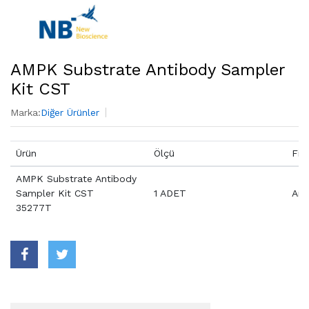
AMPK Substrate Antibody Sampler
Kit CST
Marka:
Diğer Ürünler
Ürün
Ölçü
Fiy
AMPK Substrate Antibody
Sampler Kit CST
1 ADET
Aray
35277T