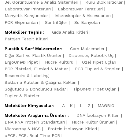
Jel Görüntüleme & Analiz Sistemleri
Kuru Blok Isıtıcılar
Laboratuvar Printerları
Laboratuvar Terazileri
Manyetik Karıştırıcılar
Mikroskoplar & Aksesuarları
PCR Ekipmanları
Santrifüjler
Su Banyoları
Moleküler Teşhis :
Gıda Analiz Kitleri
Patojen Tespit Kitleri
Plastik & Sarf Malzemeler:
Cam Malzemeler
Diğer Sarf ve Plastik Ürünler
Dispenser, Robotik Uç
ErgoOne® Pipet
Hücre Kültürü
Özel Pipet Uçları
PCR Plateleri, Filmleri & Matlar
PCR Tüpleri & Stripleri
Reservoirs & Labeling
Saklama Kutuları & Çalışma Rakları
Soğutucu & Dondurucu Raklar
TipOne® Pipet Uçları
Tüpler & Plateler
Moleküler Kimyasallar:
A - K
L - Z
MAGBIO
Moleküler Araştırma Ürünleri:
DNA İzolasyon Kitleri
DNA RNA Protein Standartları
Hücre Kültür Ürünleri
Microarray & NGS
Protein İzolasyon Kitleri
qPCR, PCR, Real Time PCR