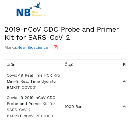
2019-nCoV CDC Probe and Primer
Kit for SARS-CoV-2
Marka:
New Bioscience
Ürün
Ölçü
Fiy
Covid-19 RealTime PCR Kiti
Mini-8 Real Time Uyumlu
Aray
BMKIT-COV001
Covid-19 2019-nCoV CDC
Probe and Primer Kit for
1000 Rxn
Aray
SARS-CoV-2
BM-KIT-nCoV-PP1-1000