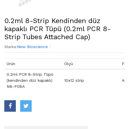
0.2ml 8-Strip Kendinden düz
kapaklı PCR Tüpü (0.2ml PCR 8-
Strip Tubes Attached Cap)
Marka:
New Bioscience
Ürün
Ölçü
Fiy
0.2ml PCR 8-Strip Tüpü
(kendinden düz kapaklı)
10x12 strip
Aray
NB-P08A