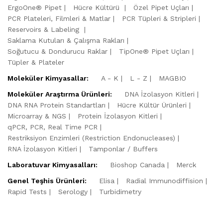
ErgoOne® Pipet
Hücre Kültürü
Özel Pipet Uçları
PCR Plateleri, Filmleri & Matlar
PCR Tüpleri & Stripleri
Reservoirs & Labeling
Saklama Kutuları & Çalışma Rakları
Soğutucu & Dondurucu Raklar
TipOne® Pipet Uçları
Tüpler & Plateler
Moleküler Kimyasallar:
A - K
L - Z
MAGBIO
Moleküler Araştırma Ürünleri:
DNA İzolasyon Kitleri
DNA RNA Protein Standartları
Hücre Kültür Ürünleri
Microarray & NGS
Protein İzolasyon Kitleri
qPCR, PCR, Real Time PCR
Restriksiyon Enzimleri (Restriction Endonucleases)
RNA İzolasyon Kitleri
Tamponlar / Buffers
Laboratuvar Kimyasalları:
Bioshop Canada
Merck
Genel Teşhis Ürünleri:
Elisa
Radial Immunodiffision
Rapid Tests
Serology
Turbidimetry