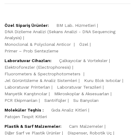
Özel Sipariş Ürünler:
BM Lab. Hizmetleri
DNA Dizileme Analizi (Sekans Analizi - DNA Sequencing
Analysis)
Monoclonal & Polyclonal Anticor
Özel
Primer – Prob Sentezleme
Laboratuvar Cihazları:
Çalkayıcılar & Vorteksler
Elektroforezler (Electrophoresis)
Fluorometers & Spectrophotometers
Jel Görüntüleme & Analiz Sistemleri
Kuru Blok Isıtıcılar
Laboratuvar Printerları
Laboratuvar Terazileri
Manyetik Karıştırıcılar
Mikroskoplar & Aksesuarları
PCR Ekipmanları
Santrifüjler
Su Banyoları
Moleküler Teşhis :
Gıda Analiz Kitleri
Patojen Tespit Kitleri
Plastik & Sarf Malzemeler:
Cam Malzemeler
Diğer Sarf ve Plastik Ürünler
Dispenser, Robotik Uç