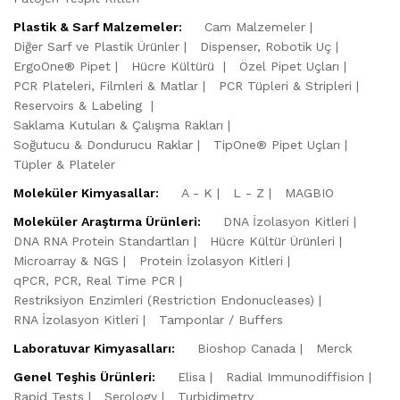
Plastik & Sarf Malzemeler:
Cam Malzemeler
Diğer Sarf ve Plastik Ürünler
Dispenser, Robotik Uç
ErgoOne® Pipet
Hücre Kültürü
Özel Pipet Uçları
PCR Plateleri, Filmleri & Matlar
PCR Tüpleri & Stripleri
Reservoirs & Labeling
Saklama Kutuları & Çalışma Rakları
Soğutucu & Dondurucu Raklar
TipOne® Pipet Uçları
Tüpler & Plateler
Moleküler Kimyasallar:
A - K
L - Z
MAGBIO
Moleküler Araştırma Ürünleri:
DNA İzolasyon Kitleri
DNA RNA Protein Standartları
Hücre Kültür Ürünleri
Microarray & NGS
Protein İzolasyon Kitleri
qPCR, PCR, Real Time PCR
Restriksiyon Enzimleri (Restriction Endonucleases)
RNA İzolasyon Kitleri
Tamponlar / Buffers
Laboratuvar Kimyasalları:
Bioshop Canada
Merck
Genel Teşhis Ürünleri:
Elisa
Radial Immunodiffision
Rapid Tests
Serology
Turbidimetry