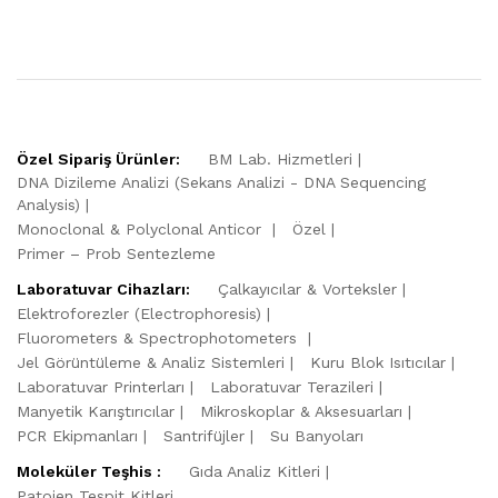
Özel Sipariş Ürünler:
BM Lab. Hizmetleri
DNA Dizileme Analizi (Sekans Analizi - DNA Sequencing
Analysis)
Monoclonal & Polyclonal Anticor
Özel
Primer – Prob Sentezleme
Laboratuvar Cihazları:
Çalkayıcılar & Vorteksler
Elektroforezler (Electrophoresis)
Fluorometers & Spectrophotometers
Jel Görüntüleme & Analiz Sistemleri
Kuru Blok Isıtıcılar
Laboratuvar Printerları
Laboratuvar Terazileri
Manyetik Karıştırıcılar
Mikroskoplar & Aksesuarları
PCR Ekipmanları
Santrifüjler
Su Banyoları
Moleküler Teşhis :
Gıda Analiz Kitleri
Patojen Tespit Kitleri