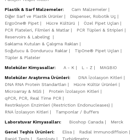
Plastik & Sarf Malzemeler:
Cam Malzemeler
Diğer Sarf ve Plastik Ürünler
Dispenser, Robotik Uç
ErgoOne® Pipet
Hücre Kültürü
Özel Pipet Uçları
PCR Plateleri, Filmleri & Matlar
PCR Tüpleri & Stripleri
Reservoirs & Labeling
Saklama Kutuları & Çalışma Rakları
Soğutucu & Dondurucu Raklar
TipOne® Pipet Uçları
Tüpler & Plateler
Moleküler Kimyasallar:
A - K
L - Z
MAGBIO
Moleküler Araştırma Ürünleri:
DNA İzolasyon Kitleri
DNA RNA Protein Standartları
Hücre Kültür Ürünleri
Microarray & NGS
Protein İzolasyon Kitleri
qPCR, PCR, Real Time PCR
Restriksiyon Enzimleri (Restriction Endonucleases)
RNA İzolasyon Kitleri
Tamponlar / Buffers
Laboratuvar Kimyasalları:
Bioshop Canada
Merck
Genel Teşhis Ürünleri:
Elisa
Radial Immunodiffision
Rapid Tests
Serology
Turbidimetry