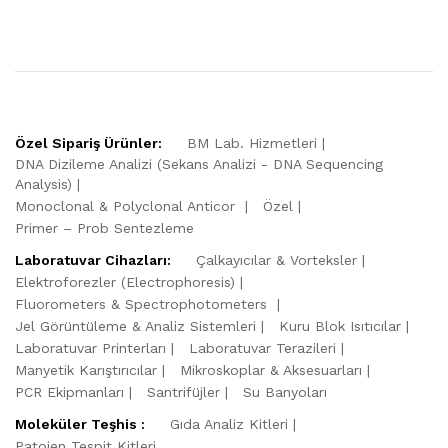
Özel Sipariş Ürünler:
BM Lab. Hizmetleri
DNA Dizileme Analizi (Sekans Analizi - DNA Sequencing
Analysis)
Monoclonal & Polyclonal Anticor
Özel
Primer – Prob Sentezleme
Laboratuvar Cihazları:
Çalkayıcılar & Vorteksler
Elektroforezler (Electrophoresis)
Fluorometers & Spectrophotometers
Jel Görüntüleme & Analiz Sistemleri
Kuru Blok Isıtıcılar
Laboratuvar Printerları
Laboratuvar Terazileri
Manyetik Karıştırıcılar
Mikroskoplar & Aksesuarları
PCR Ekipmanları
Santrifüjler
Su Banyoları
Moleküler Teşhis :
Gıda Analiz Kitleri
Patojen Tespit Kitleri