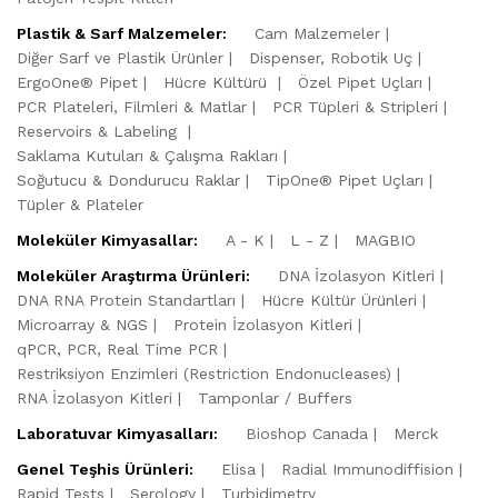
Plastik & Sarf Malzemeler:
Cam Malzemeler
Diğer Sarf ve Plastik Ürünler
Dispenser, Robotik Uç
ErgoOne® Pipet
Hücre Kültürü
Özel Pipet Uçları
PCR Plateleri, Filmleri & Matlar
PCR Tüpleri & Stripleri
Reservoirs & Labeling
Saklama Kutuları & Çalışma Rakları
Soğutucu & Dondurucu Raklar
TipOne® Pipet Uçları
Tüpler & Plateler
Moleküler Kimyasallar:
A - K
L - Z
MAGBIO
Moleküler Araştırma Ürünleri:
DNA İzolasyon Kitleri
DNA RNA Protein Standartları
Hücre Kültür Ürünleri
Microarray & NGS
Protein İzolasyon Kitleri
qPCR, PCR, Real Time PCR
Restriksiyon Enzimleri (Restriction Endonucleases)
RNA İzolasyon Kitleri
Tamponlar / Buffers
Laboratuvar Kimyasalları:
Bioshop Canada
Merck
Genel Teşhis Ürünleri:
Elisa
Radial Immunodiffision
Rapid Tests
Serology
Turbidimetry