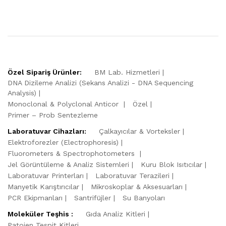
Özel Sipariş Ürünler:
BM Lab. Hizmetleri
DNA Dizileme Analizi (Sekans Analizi - DNA Sequencing
Analysis)
Monoclonal & Polyclonal Anticor
Özel
Primer – Prob Sentezleme
Laboratuvar Cihazları:
Çalkayıcılar & Vorteksler
Elektroforezler (Electrophoresis)
Fluorometers & Spectrophotometers
Jel Görüntüleme & Analiz Sistemleri
Kuru Blok Isıtıcılar
Laboratuvar Printerları
Laboratuvar Terazileri
Manyetik Karıştırıcılar
Mikroskoplar & Aksesuarları
PCR Ekipmanları
Santrifüjler
Su Banyoları
Moleküler Teşhis :
Gıda Analiz Kitleri
Patojen Tespit Kitleri