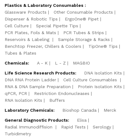
Plastics & Laboratory Consumables :
Glassware Products
Other Consumable Products
Dispenser & Robotic Tips
ErgoOne® Pipet
Cell Culture
Special Pipette Tips
PCR Plates, Foils & Mats
PCR Tubes & Strips
Reservoirs & Labeling
Sample Storage & Racks
Benchtop Freezer, Chillers & Coolers
TipOne® Tips
Tubes & Plates
Chemicals:
A - K
L - Z
MAGBIO
Life Science Research Products:
DNA Isolation Kits
DNA RNA Protein Ladder
Cell Culture Consumables
RNA & DNA Sample Preparation
Protein Isolation Kits
qPCR, PCR
Restriction Endonucleases
RNA Isolation Kits
Buffers
Laboratory Chemicals:
Bioshop Canada
Merck
General Diagnostic Products:
Elisa
Radial Immunodiffision
Rapid Tests
Serology
Turbidimetry