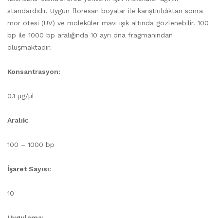
standardıdır. Uygun floresan boyalar ile karıştırıldıktan sonra
mor ötesi (UV) ve moleküler mavi ışık altında gözlenebilir. 100
bp ile 1000 bp aralığında 10 ayrı dna fragmanından
oluşmaktadır.
Konsantrasyon:
0.1 µg/µl
Aralık:
100 – 1000 bp
İşaret Sayısı:
10
Uygulama: