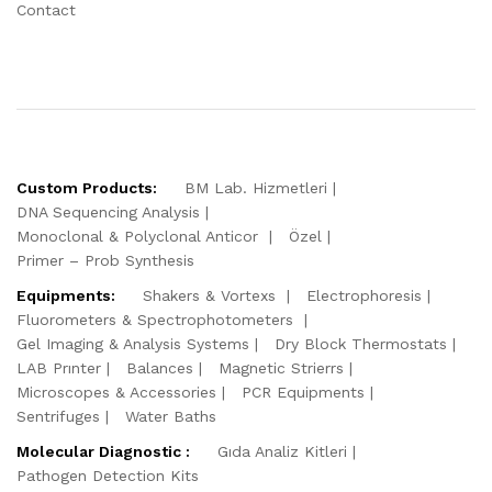
Contact
Custom Products:
BM Lab. Hizmetleri
DNA Sequencing Analysis
Monoclonal & Polyclonal Anticor
Özel
Primer – Prob Synthesis
Equipments:
Shakers & Vortexs
Electrophoresis
Fluorometers & Spectrophotometers
Gel Imaging & Analysis Systems
Dry Block Thermostats
LAB Prınter
Balances
Magnetic Strierrs
Microscopes & Accessories
PCR Equipments
Sentrifuges
Water Baths
Molecular Diagnostic :
Gıda Analiz Kitleri
Pathogen Detection Kits