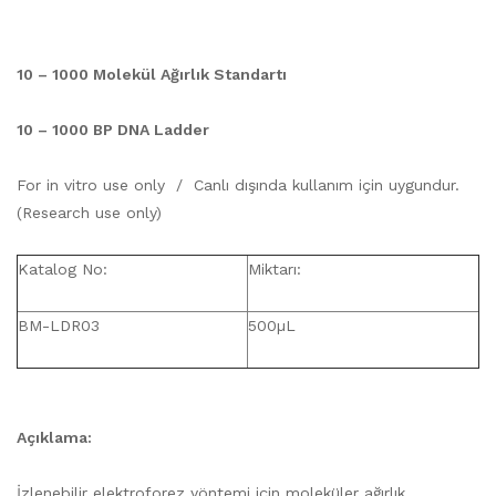
10 – 1000 Molekül Ağırlık Standartı
10 – 1000 BP DNA Ladder
For in vitro use only / Canlı dışında kullanım için uygundur.
(Research use only)
Katalog No:
Miktarı:
BM-LDR03
500µL
Açıklama:
İzlenebilir elektroforez yöntemi için moleküler ağırlık